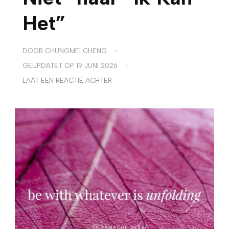
Het”
DOOR
CHUNGMEI CHENG
GEÜPDATET OP
19 JUNI 2026
OP
LAAT EEN REACTIE ACHTER
VAN
“IK
VOLDOE
NIET”
NAAR
“IK
KAN
HET”