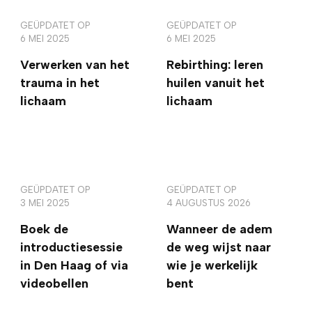
GEÜPDATET OP
GEÜPDATET OP
6 MEI 2025
6 MEI 2025
Verwerken van het
Rebirthing: leren
trauma in het
huilen vanuit het
lichaam
lichaam
GEÜPDATET OP
GEÜPDATET OP
3 MEI 2025
4 AUGUSTUS 2026
Boek de
Wanneer de adem
introductiesessie
de weg wijst naar
in Den Haag of via
wie je werkelijk
videobellen
bent