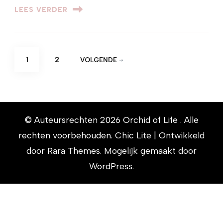
LEES VERDER
Berichten
PAGINA
PAGINA
1
2
VOLGENDE
paginering
© Auteursrechten 2026
Orchid of Life
. Alle
rechten voorbehouden. Chic Lite | Ontwikkeld
door
Rara Themes
. Mogelijk gemaakt door
WordPress
.