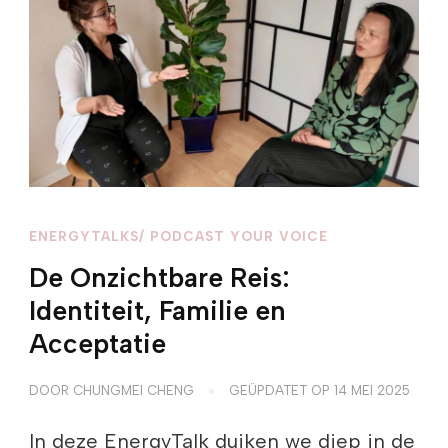
ENERGYTALKS/ PODCAST YOUR VOICE
De Onzichtbare Reis:
Identiteit, Familie en
Acceptatie
DOOR
CHUNGMEI CHENG
GEÜPDATET OP
14 MEI 2025
In deze EnergyTalk duiken we diep in de