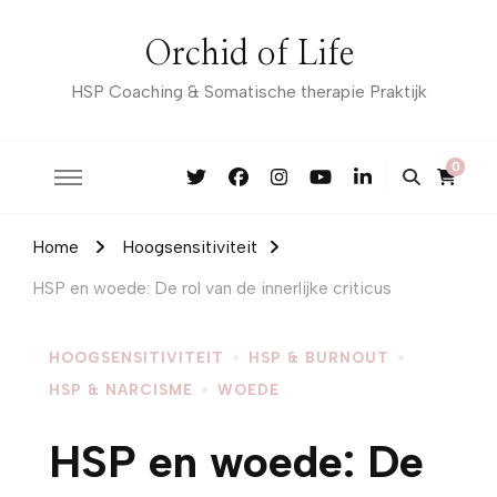
Orchid of Life
HSP Coaching & Somatische therapie Praktijk
0
Home
Hoogsensitiviteit
HSP en woede: De rol van de innerlijke criticus
HOOGSENSITIVITEIT
HSP & BURNOUT
HSP & NARCISME
WOEDE
HSP en woede: De