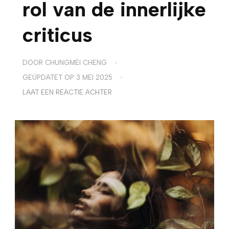
rol van de innerlijke
criticus
DOOR
CHUNGMEI CHENG
GEÜPDATET OP
3 MEI 2025
OP
LAAT EEN REACTIE ACHTER
HSP
EN
WOEDE:
DE
ROL
VAN
DE
INNERLIJKE
CRITICUS