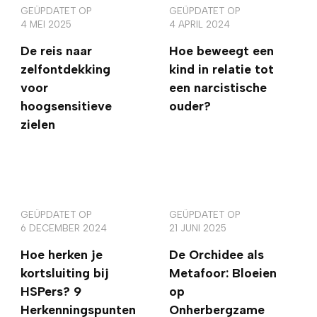
GEÜPDATET OP
GEÜPDATET OP
4 MEI 2025
4 APRIL 2024
De reis naar
Hoe beweegt een
zelfontdekking
kind in relatie tot
voor
een narcistische
hoogsensitieve
ouder?
zielen
GEÜPDATET OP
GEÜPDATET OP
6 DECEMBER 2024
21 JUNI 2025
Hoe herken je
De Orchidee als
kortsluiting bij
Metafoor: Bloeien
HSPers? 9
op
Herkenningspunten
Onherbergzame