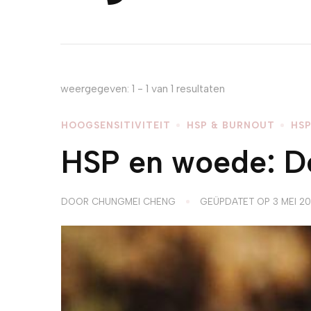
weergegeven: 1 - 1 van 1 resultaten
HOOGSENSITIVITEIT
HSP & BURNOUT
HSP
HSP en woede: De 
DOOR
CHUNGMEI CHENG
GEÜPDATET OP
3 MEI 2