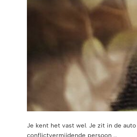
Je kent het vast wel. Je zit in de aut
conflictvermijdende persoon …