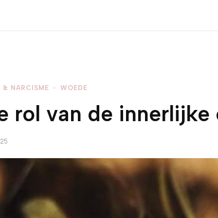
 & NARCISME
WOEDE
rol van de innerlijke 
025