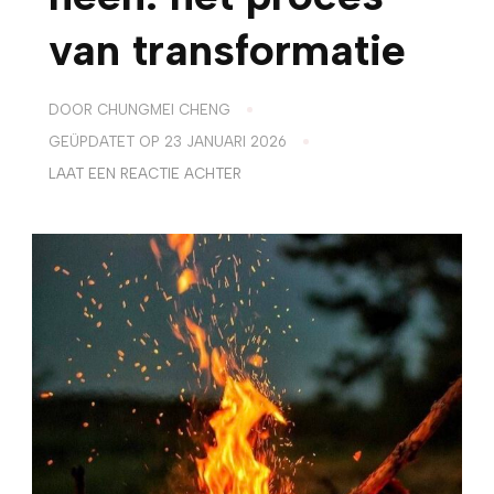
van transformatie
DOOR
CHUNGMEI CHENG
GEÜPDATET OP
23 JANUARI 2026
OP
LAAT EEN REACTIE ACHTER
DOOR
ONGEMAK
HEEN:
HET
PROCES
VAN
TRANSFORMATIE