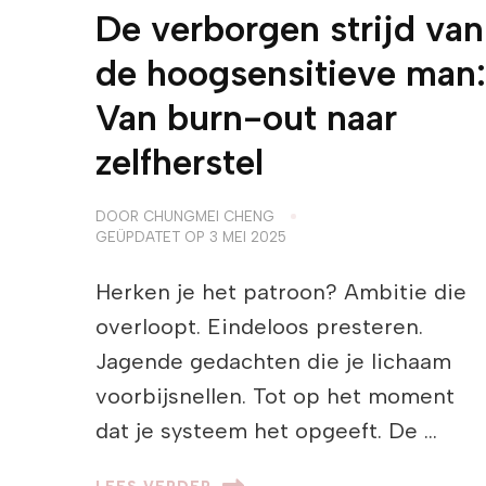
De verborgen strijd van
de hoogsensitieve man:
Van burn-out naar
zelfherstel
DOOR
CHUNGMEI CHENG
GEÜPDATET OP
3 MEI 2025
Herken je het patroon? Ambitie die
overloopt. Eindeloos presteren.
Jagende gedachten die je lichaam
voorbijsnellen. Tot op het moment
dat je systeem het opgeeft. De …
LEES VERDER