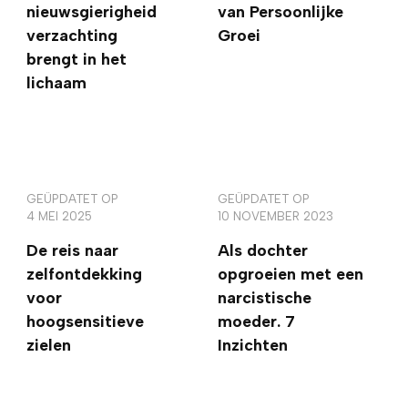
nieuwsgierigheid
van Persoonlijke
verzachting
Groei
brengt in het
lichaam
GEÜPDATET OP
GEÜPDATET OP
4 MEI 2025
10 NOVEMBER 2023
De reis naar
Als dochter
zelfontdekking
opgroeien met een
voor
narcistische
hoogsensitieve
moeder. 7
zielen
Inzichten