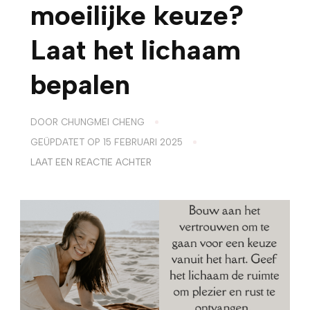
moeilijke keuze?
Laat het lichaam
bepalen
DOOR
CHUNGMEI CHENG
GEÜPDATET OP
15 FEBRUARI 2025
OP
LAAT EEN REACTIE ACHTER
STA
JE
VOOR
EEN
MOEILIJKE
KEUZE?
LAAT
HET
LICHAAM
BEPALEN