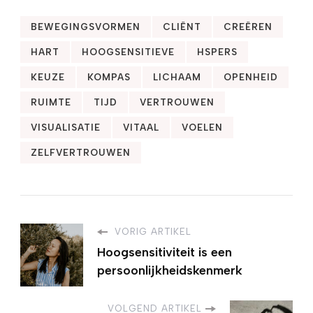
BEWEGINGSVORMEN
CLIËNT
CREËREN
HART
HOOGSENSITIEVE
HSPERS
KEUZE
KOMPAS
LICHAAM
OPENHEID
RUIMTE
TIJD
VERTROUWEN
VISUALISATIE
VITAAL
VOELEN
ZELFVERTROUWEN
VORIG ARTIKEL
Hoogsensitiviteit is een
persoonlijkheidskenmerk
VOLGEND ARTIKEL