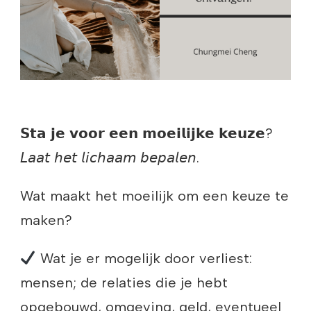
𝗦𝘁𝗮 𝗷𝗲 𝘃𝗼𝗼𝗿 𝗲𝗲𝗻 𝗺𝗼𝗲𝗶𝗹𝗶𝗷𝗸𝗲 𝗸𝗲𝘂𝘇𝗲?
𝘓𝘢𝘢𝘵 𝘩𝘦𝘵 𝘭𝘪𝘤𝘩𝘢𝘢𝘮 𝘣𝘦𝘱𝘢𝘭𝘦𝘯.
Wat maakt het moeilijk om een keuze te
maken?
Wat je er mogelijk door verliest:
mensen; de relaties die je hebt
opgebouwd, omgeving, geld, eventueel