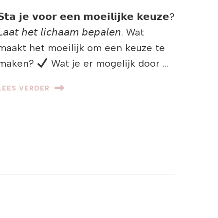
𝗦𝘁𝗮 𝗷𝗲 𝘃𝗼𝗼𝗿 𝗲𝗲𝗻 𝗺𝗼𝗲𝗶𝗹𝗶𝗷𝗸𝗲 𝗸𝗲𝘂𝘇𝗲?
𝘓𝘢𝘢𝘵 𝘩𝘦𝘵 𝘭𝘪𝘤𝘩𝘢𝘢𝘮 𝘣𝘦𝘱𝘢𝘭𝘦𝘯. Wat
maakt het moeilijk om een keuze te
maken?
Wat je er mogelijk door …
LEES VERDER