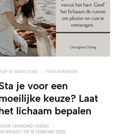
HSP & NARCISME
TRAUMAWERK
Sta je voor een
moeilijke keuze? Laat
het lichaam bepalen
DOOR
CHUNGMEI CHENG
GEÜPDATET OP
15 FEBRUARI 2025