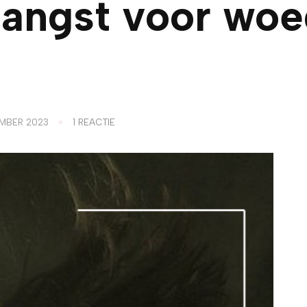
angst voor woe
OP
MBER 2023
1 REACTIE
WANNEER
DE
ANGST
VOOR
WOEDE
AFNEEMT.
6
INZICHTEN!