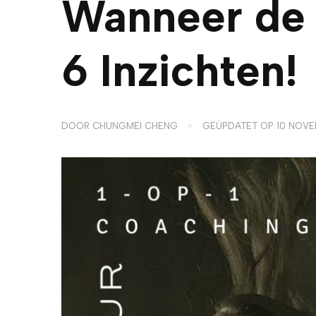
Wanneer de 
6 Inzichten!
DOOR
CHUNGMEI CHENG
GEÜPDATET OP
10 NOVE