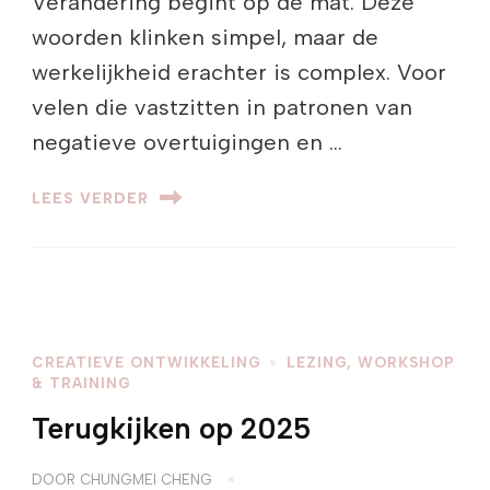
Verandering begint op de mat. Deze
woorden klinken simpel, maar de
werkelijkheid erachter is complex. Voor
velen die vastzitten in patronen van
negatieve overtuigingen en …
LEES VERDER
CREATIEVE ONTWIKKELING
LEZING, WORKSHOP
& TRAINING
Terugkijken op 2025
DOOR
CHUNGMEI CHENG