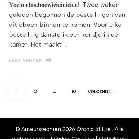
𝐘𝐨𝐞𝐡𝐨𝐞𝐡𝐨𝐞𝐡𝐨𝐞𝐰𝐢𝐞𝐢𝐞𝐢𝐞𝐢𝐞𝐢𝐞𝐞!! Twee weken
geleden begonnen de bestellingen van
dit eboek binnen te komen. Voor elke
bestelling danste ik een rondje in de
kamer. Het maakt …
LEES VERDER
Berichten
PAGINA
PAGINA
PAGINA
1
2
…
10
VOLGENDE
paginering
© Auteursrechten 2026
Orchid of Life
. Alle
rechten voorbehouden. Chic Lite | Ontwikkeld