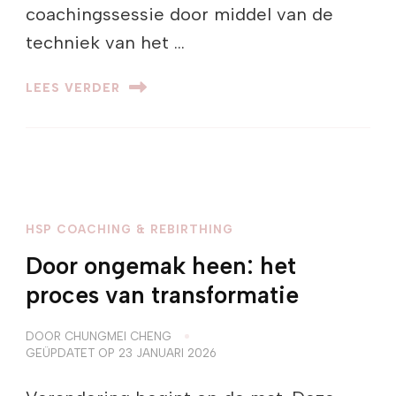
coachingssessie door middel van de
techniek van het …
LEES VERDER
HSP COACHING & REBIRTHING
Door ongemak heen: het
proces van transformatie
DOOR
CHUNGMEI CHENG
GEÜPDATET OP
23 JANUARI 2026