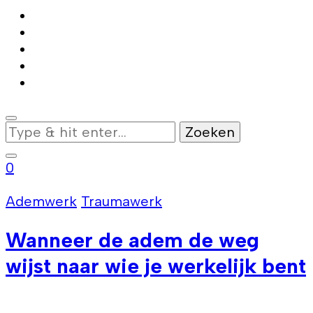
Op
zoek
naar
0
iets?
Ademwerk
Traumawerk
Wanneer de adem de weg
wijst naar wie je werkelijk bent