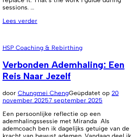
replace it. That’s the work I guide during
sessions. …
Lees verder
HSP Coaching & Rebirthing
Verbonden Ademhaling: Een
Reis Naar Jezelf
door
Chungmei Cheng
Geüpdatet op
20
november 2025
7 september 2025
Een persoonlijke reflectie op een
ademhalingssessie met Miranda Als
ademcoach ben ik dagelijks getuige van de
kracht van bewust ademen. Vandaag deel ik