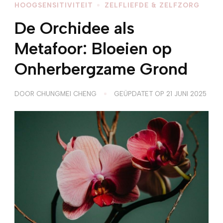
HOOGSENSITIVITEIT
ZELFLIEFDE & ZELFZORG
De Orchidee als
Metafoor: Bloeien op
Onherbergzame Grond
DOOR
CHUNGMEI CHENG
GEÜPDATET OP
21 JUNI 2025