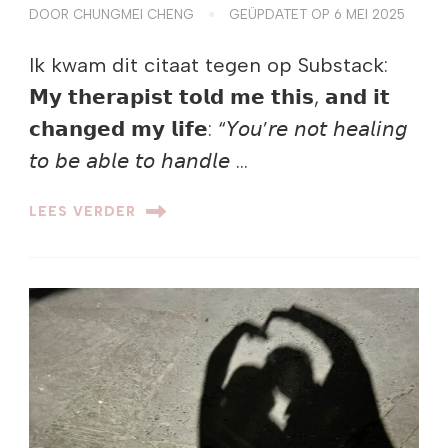
DOOR
CHUNGMEI CHENG
GEÜPDATET OP
6 MEI 2025
Ik kwam dit citaat tegen op Substack:
𝗠𝘆 𝘁𝗵𝗲𝗿𝗮𝗽𝗶𝘀𝘁 𝘁𝗼𝗹𝗱 𝗺𝗲 𝘁𝗵𝗶𝘀, 𝗮𝗻𝗱 𝗶𝘁
𝗰𝗵𝗮𝗻𝗴𝗲𝗱 𝗺𝘆 𝗹𝗶𝗳𝗲: “𝘠𝘰𝘶’𝘳𝘦 𝘯𝘰𝘵 𝘩𝘦𝘢𝘭𝘪𝘯𝘨
𝘵𝘰 𝘣𝘦 𝘢𝘣𝘭𝘦 𝘵𝘰 𝘩𝘢𝘯𝘥𝘭𝘦 …
LEES VERDER