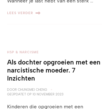
Wanneer je last hebt van een sterk …
LEES VERDER
HSP & NARCISME
Als dochter opgroeien met een
narcistische moeder. 7
Inzichten
DOOR
CHUNGMEI CHENG
GEÜPDATET OP
10 NOVEMBER 2023
Kinderen die opgroeien met een