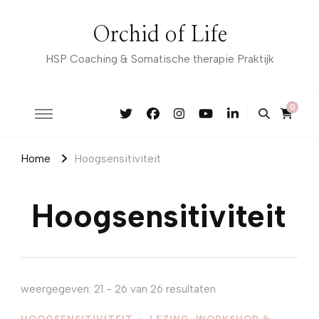
Orchid of Life
HSP Coaching & Somatische therapie Praktijk
0
Home
Hoogsensitiviteit
Hoogsensitiviteit
weergegeven: 21 - 26 van 26 resultaten
HOOGSENSITIVITEIT
LEZING, WORKSHOP &