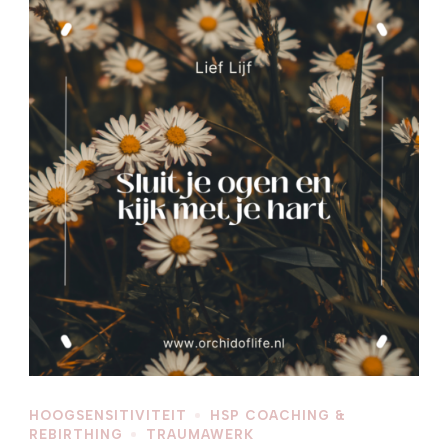
HOOGSENSITIVITEIT
HSP COACHING &
REBIRTHING
TRAUMAWERK