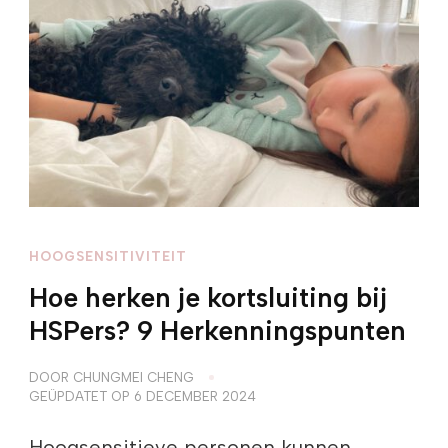
HOOGSENSITIVITEIT
Hoe herken je kortsluiting bij
HSPers? 9 Herkenningspunten
DOOR
CHUNGMEI CHENG
GEÜPDATET OP
6 DECEMBER 2024
Hoogsensitieve personen kunnen