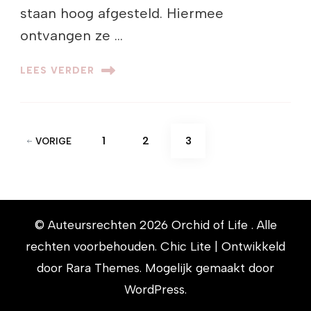
staan hoog afgesteld. Hiermee
ontvangen ze …
LEES VERDER
Berichten
PAGINA
PAGINA
PAGINA
1
2
3
VORIGE
paginering
© Auteursrechten 2026
Orchid of Life
. Alle
rechten voorbehouden. Chic Lite | Ontwikkeld
door
Rara Themes
. Mogelijk gemaakt door
WordPress
.