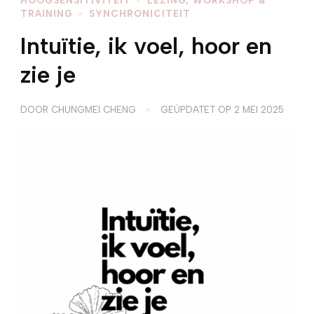
TRAINING
SYNCHRONICITEIT
Intuïtie, ik voel, hoor en
zie je
DOOR
CHUNGMEI CHENG
GEÜPDATET OP
2 MEI 2025