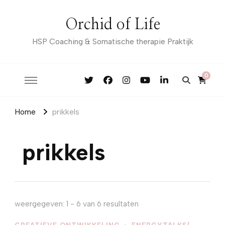
Orchid of Life
HSP Coaching & Somatische therapie Praktijk
0
Home
prikkels
prikkels
weergegeven: 1 - 6 van 6 resultaten
CREATIEVE ONTWIKKELING
ENERGYTALKS/