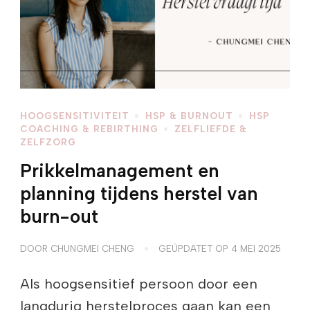
HOOGSENSITIVITEIT
HSP & BURNOUT
HSP
COACHING & REBIRTHING
ZELFLIEFDE &
ZELFZORG
Prikkelmanagement en
planning tijdens herstel van
burn-out
DOOR
CHUNGMEI CHENG
GEÜPDATET OP
4 MEI 2025
Als hoogsensitief persoon door een
langdurig herstelproces gaan kan een