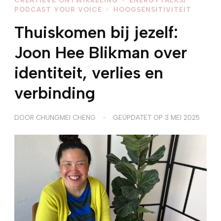
PODCAST YOUR VOICE
HOOGSENSITIVITEIT
Thuiskomen bij jezelf:
Joon Hee Blikman over
identiteit, verlies en
verbinding
DOOR
CHUNGMEI CHENG
GEÜPDATET OP
3 MEI 2025