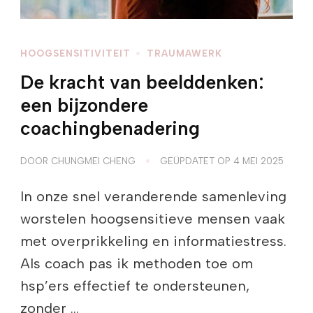
HOOGSENSITIVITEIT
TRAUMAWERK
De kracht van beelddenken:
een bijzondere
coachingbenadering
DOOR
CHUNGMEI CHENG
GEÜPDATET OP
4 MEI 2025
In onze snel veranderende samenleving
worstelen hoogsensitieve mensen vaak
met overprikkeling en informatiestress.
Als coach pas ik methoden toe om
hsp’ers effectief te ondersteunen,
zonder …