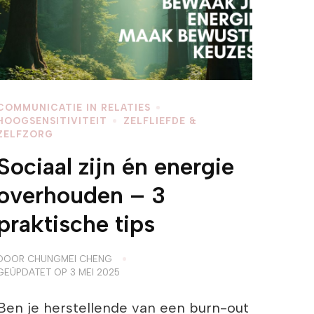
COMMUNICATIE IN RELATIES
HOOGSENSITIVITEIT
ZELFLIEFDE &
ZELFZORG
Sociaal zijn én energie
overhouden – 3
praktische tips
DOOR
CHUNGMEI CHENG
GEÜPDATET OP
3 MEI 2025
Ben je herstellende van een burn-out