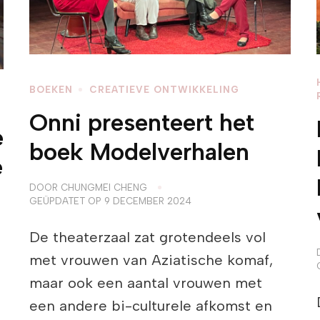
BOEKEN
CREATIEVE ONTWIKKELING
Onni presenteert het
e
boek Modelverhalen
e
DOOR
CHUNGMEI CHENG
GEÜPDATET OP
9 DECEMBER 2024
De theaterzaal zat grotendeels vol
met vrouwen van Aziatische komaf,
maar ook een aantal vrouwen met
een andere bi-culturele afkomst en