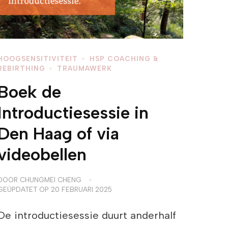
HOOGSENSITIVITEIT
HSP COACHING &
REBIRTHING
TRAUMAWERK
Boek de
Introductiesessie in
Den Haag of via
videobellen
DOOR
CHUNGMEI CHENG
GEÜPDATET OP
20 FEBRUARI 2025
De introductiesessie duurt anderhalf