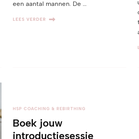
een aantal mannen. De …
LEES VERDER
HSP COACHING & REBIRTHING
Boek jouw
introductiesessie