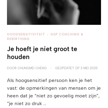
HOOGSENSITIVITEIT
HSP COACHING &
REBIRTHING
Je hoeft je niet groot te
houden
DOOR
CHUNGMEI CHENG
GEÜPDATET OP
3 MEI 2025
Als hoogsensitief persoon ken je het
vast: de opmerkingen van mensen om je
heen dat je “niet zo gevoelig moet zijn”,
“je niet zo druk …