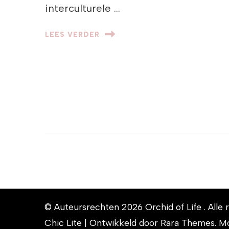
interculturele …
LEES VERDER
© Auteursrechten 2026
Orchid of Life
. All
Chic Lite | Ontwikkeld door
Rara Themes
. M