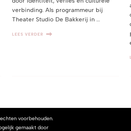
door identiteit, verlies en culturele
verbinding. Als programmeur bij
Theater Studio De Bakkerij in …
LEES VERDER
e rechten voorbehouden.
ogelijk gemaakt door