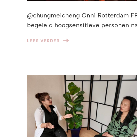
@chungmeicheng Onni Rotterdam FRES
begeleid hoogsensitieve personen naa
LEES VERDER