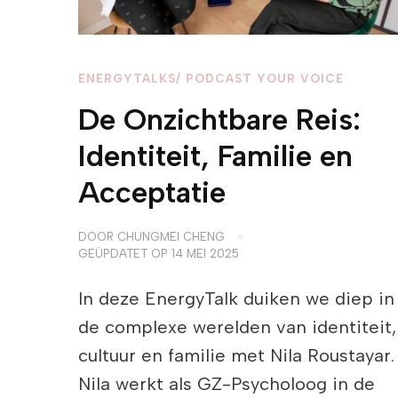
ENERGYTALKS/ PODCAST YOUR VOICE
De Onzichtbare Reis:
Identiteit, Familie en
Acceptatie
DOOR
CHUNGMEI CHENG
GEÜPDATET OP
14 MEI 2025
In deze EnergyTalk duiken we diep in
de complexe werelden van identiteit,
cultuur en familie met Nila Roustayar.
Nila werkt als GZ-Psycholoog in de