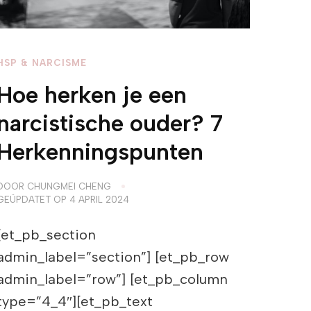
HSP & NARCISME
Hoe herken je een
narcistische ouder? 7
Herkenningspunten
DOOR
CHUNGMEI CHENG
GEÜPDATET OP
4 APRIL 2024
[et_pb_section
admin_label=”section”] [et_pb_row
admin_label=”row”] [et_pb_column
type=”4_4″][et_pb_text