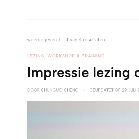
weergegeven: 1 - 4 van 4 resultaten
LEZING, WORKSHOP & TRAINING
Impressie lezing 
DOOR
CHUNGMEI CHENG
GEÜPDATET OP
29 JULI 