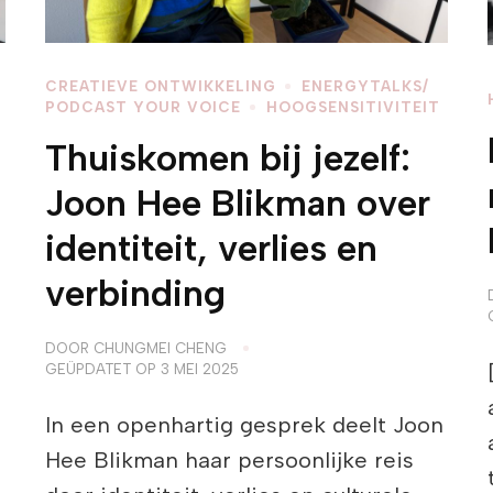
CREATIEVE ONTWIKKELING
ENERGYTALKS/
PODCAST YOUR VOICE
HOOGSENSITIVITEIT
Thuiskomen bij jezelf:
Joon Hee Blikman over
identiteit, verlies en
verbinding
DOOR
CHUNGMEI CHENG
GEÜPDATET OP
3 MEI 2025
In een openhartig gesprek deelt Joon
Hee Blikman haar persoonlijke reis