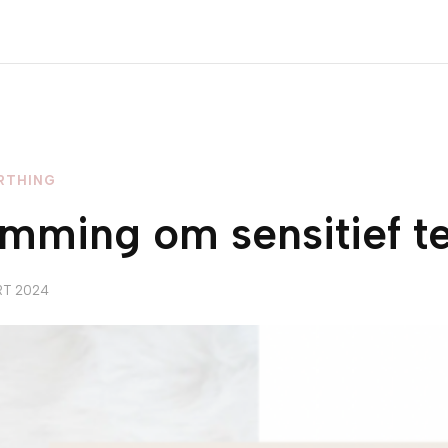
RTHING
emming om sensitief te
RT 2024