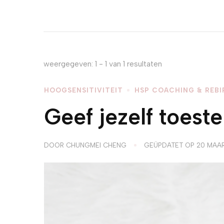
weergegeven: 1 - 1 van 1 resultaten
HOOGSENSITIVITEIT
HSP COACHING & REBI
Geef jezelf toest
DOOR
CHUNGMEI CHENG
GEÜPDATET OP
20 MAA