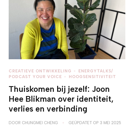
CREATIEVE ONTWIKKELING
ENERGYTALKS/
PODCAST YOUR VOICE
HOOGSENSITIVITEIT
Thuiskomen bij jezelf: Joon
Hee Blikman over identiteit,
verlies en verbinding
DOOR
CHUNGMEI CHENG
GEÜPDATET OP
3 MEI 2025