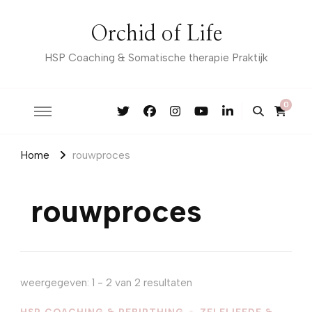
Orchid of Life
HSP Coaching & Somatische therapie Praktijk
0
Home
rouwproces
rouwproces
weergegeven: 1 - 2 van 2 resultaten
HSP COACHING & REBIRTHING
ZELFLIEFDE &