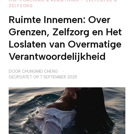
ZELFZORG
Ruimte Innemen: Over
Grenzen, Zelfzorg en Het
Loslaten van Overmatige
Verantwoordelijkheid
DOOR
CHUNGMEI CHENG
GEÜPDATET OP
7 SEPTEMBER 2025