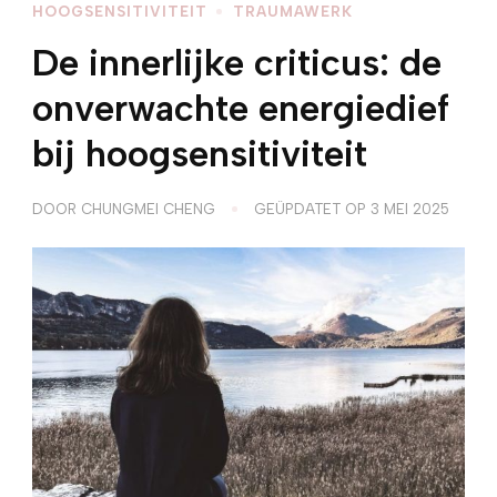
HOOGSENSITIVITEIT
TRAUMAWERK
De innerlijke criticus: de
onverwachte energiedief
bij hoogsensitiviteit
DOOR
CHUNGMEI CHENG
GEÜPDATET OP
3 MEI 2025