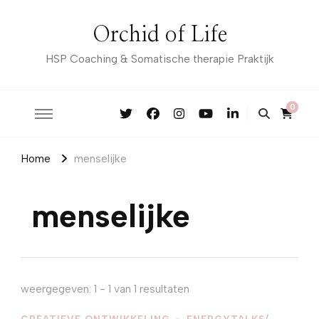
Orchid of Life
HSP Coaching & Somatische therapie Praktijk
0
Home
menselijke
menselijke
weergegeven: 1 - 1 van 1 resultaten
CREATIEVE ONTWIKKELING
ENERGYTALKS/