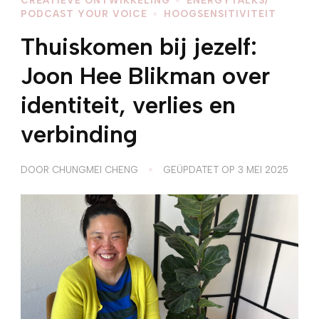
PODCAST YOUR VOICE
HOOGSENSITIVITEIT
Thuiskomen bij jezelf:
Joon Hee Blikman over
identiteit, verlies en
verbinding
DOOR
CHUNGMEI CHENG
GEÜPDATET OP
3 MEI 2025