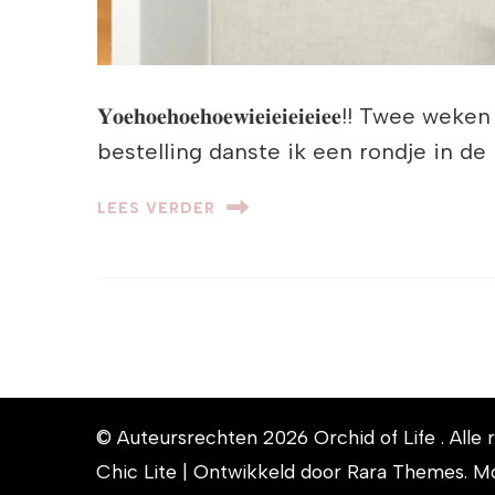
𝐘𝐨𝐞𝐡𝐨𝐞𝐡𝐨𝐞𝐡𝐨𝐞𝐰𝐢𝐞𝐢𝐞𝐢𝐞𝐢𝐞𝐢
bestelling danste ik een rondje in de
LEES VERDER
© Auteursrechten 2026
Orchid of Life
. All
Chic Lite | Ontwikkeld door
Rara Themes
. M