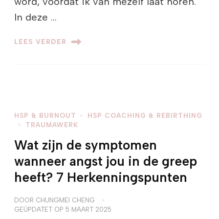
word, voordat ik van mezelf laat horen.
In deze …
LEES VERDER
HSP & BURNOUT
HSP COACHING & REBIRTHING
TRAUMAWERK
Wat zijn de symptomen
wanneer angst jou in de greep
heeft? 7 Herkenningspunten
DOOR
CHUNGMEI CHENG
GEÜPDATET OP
5 MAART 2025