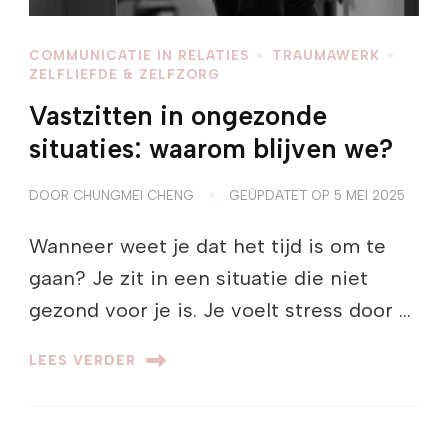
COMMUNICATIE IN RELATIES
TRAUMAWERK
ZELFLIEFDE & ZELFZORG
Vastzitten in ongezonde
situaties: waarom blijven we?
DOOR
CHUNGMEI CHENG
GEÜPDATET OP
5 MEI 2025
Wanneer weet je dat het tijd is om te
gaan? Je zit in een situatie die niet
gezond voor je is. Je voelt stress door …
LEES VERDER