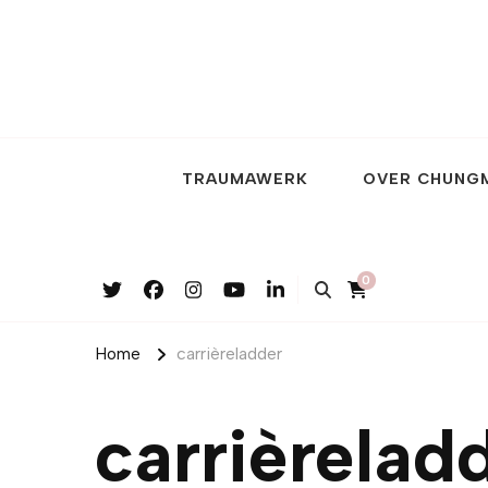
TRAUMAWERK
OVER CHUNG
0
Home
carrièreladder
carrièrelad