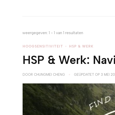
weergegeven: 1 - 1 van 1 resultaten
HOOGSENSITIVITEIT
HSP & WERK
HSP & Werk: Navi
DOOR
CHUNGMEI CHENG
GEÜPDATET OP
3 MEI 2