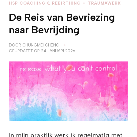
HSP COACHING & REBIRTHING
TRAUMAWERK
De Reis van Bevriezing
naar Bevrijding
DOOR
CHUNGMEI CHENG
GEÜPDATET OP
24 JANUARI 2026
In mijn praktijk werk ik regelmatig met