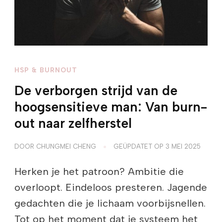
HSP & BURNOUT
De verborgen strijd van de
hoogsensitieve man: Van burn-
out naar zelfherstel
DOOR
CHUNGMEI CHENG
GEÜPDATET OP
3 MEI 2025
Herken je het patroon? Ambitie die
overloopt. Eindeloos presteren. Jagende
gedachten die je lichaam voorbijsnellen.
Tot op het moment dat je systeem het