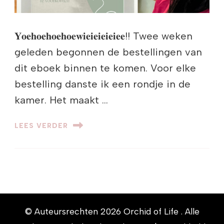
𝐘𝐨𝐞𝐡𝐨𝐞𝐡𝐨𝐞𝐡𝐨𝐞𝐰𝐢𝐞𝐢𝐞𝐢𝐞𝐢𝐞𝐢𝐞𝐞!! Twee weken
geleden begonnen de bestellingen van
dit eboek binnen te komen. Voor elke
bestelling danste ik een rondje in de
kamer. Het maakt …
LEES VERDER
© Auteursrechten 2026
Orchid of Life
. Alle