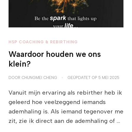
HSP COACHING & REBIRTHING
Waardoor houden we ons
klein?
DOOR
CHUNGMEI CHENG
GEÜPDATET OP
5 MEI 2025
Vanuit mijn ervaring als rebirther heb ik
geleerd hoe veelzeggend iemands
ademhaling is. Als iemand tegenover me
zit, zie ik direct aan de ademhaling of …