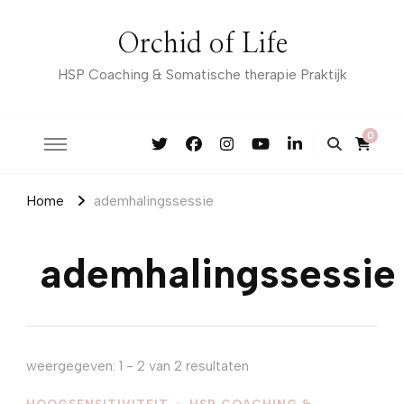
Orchid of Life
HSP Coaching & Somatische therapie Praktijk
0
Home
ademhalingssessie
ademhalingssessie
weergegeven: 1 - 2 van 2 resultaten
HOOGSENSITIVITEIT
HSP COACHING &