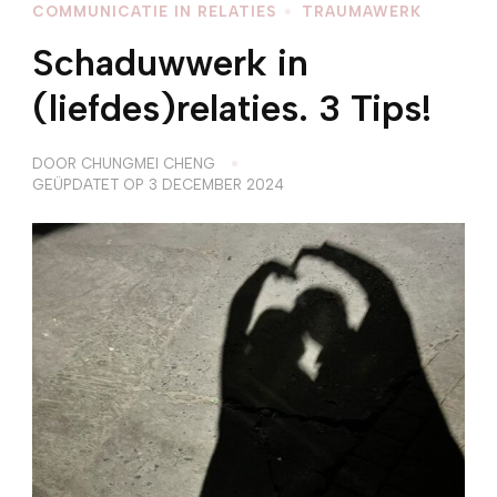
COMMUNICATIE IN RELATIES
TRAUMAWERK
Schaduwwerk in
(liefdes)relaties. 3 Tips!
DOOR
CHUNGMEI CHENG
GEÜPDATET OP
3 DECEMBER 2024