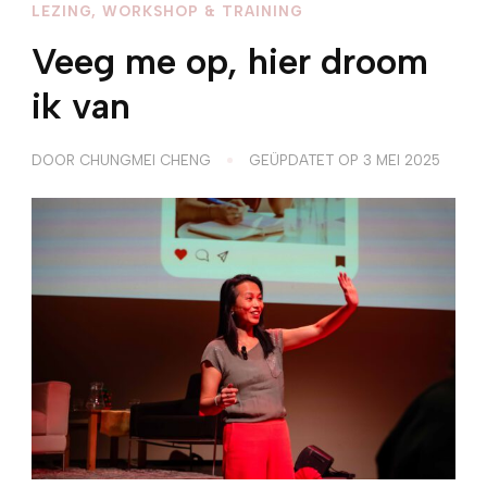
LEZING, WORKSHOP & TRAINING
Veeg me op, hier droom
ik van
DOOR
CHUNGMEI CHENG
GEÜPDATET OP
3 MEI 2025