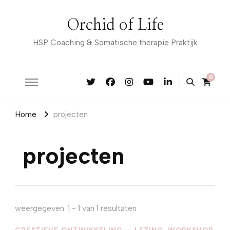
Orchid of Life
HSP Coaching & Somatische therapie Praktijk
0
Home
projecten
projecten
weergegeven: 1 - 1 van 1 resultaten
CREATIEVE ONTWIKKELING
LEZING, WORKSHOP