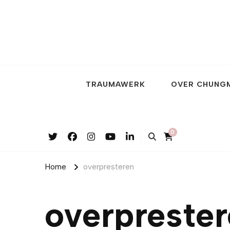
TRAUMAWERK
OVER CHUNG
0
Home
overpresteren
overpreste