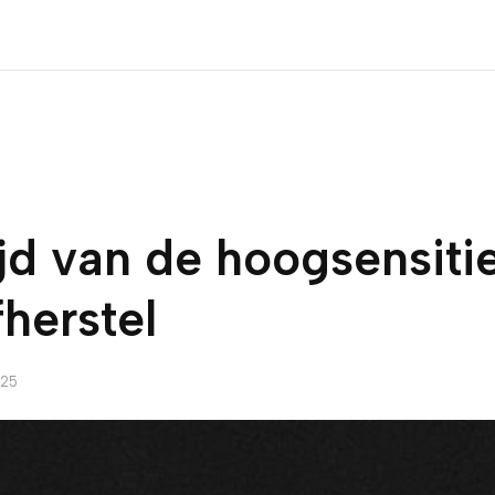
ijd van de hoogsensit
fherstel
025