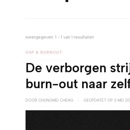
weergegeven: 1 - 1 van 1 resultaten
HSP & BURNOUT
De verborgen str
burn-out naar zel
DOOR
CHUNGMEI CHENG
GEÜPDATET OP
3 MEI 2