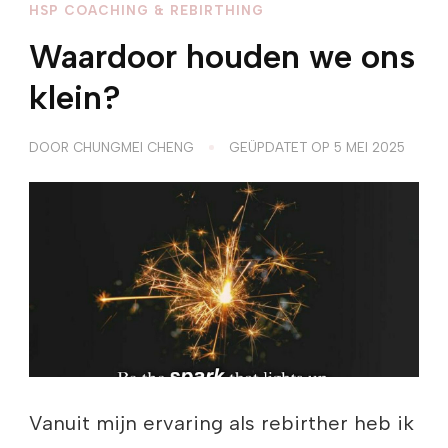
HSP COACHING & REBIRTHING
Waardoor houden we ons
klein?
DOOR
CHUNGMEI CHENG
GEÜPDATET OP
5 MEI 2025
Vanuit mijn ervaring als rebirther heb ik