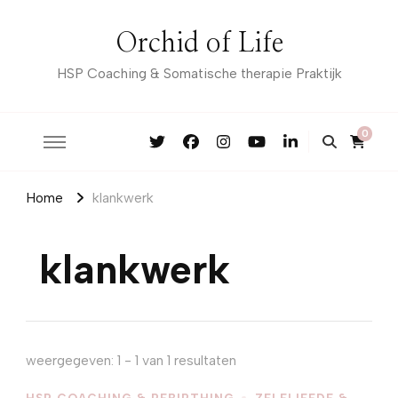
Orchid of Life
HSP Coaching & Somatische therapie Praktijk
0
Home
klankwerk
klankwerk
weergegeven: 1 - 1 van 1 resultaten
HSP COACHING & REBIRTHING
ZELFLIEFDE &