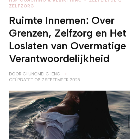
ZELFZORG
Ruimte Innemen: Over
Grenzen, Zelfzorg en Het
Loslaten van Overmatige
Verantwoordelijkheid
DOOR
CHUNGMEI CHENG
GEÜPDATET OP
7 SEPTEMBER 2025