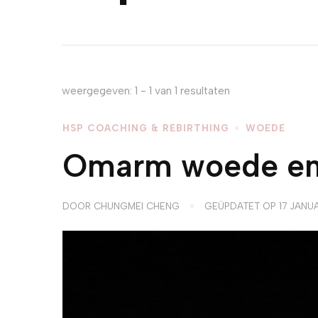
weergegeven: 1 - 1 van 1 resultaten
HSP COACHING & REBIRTHING
WOEDE
Omarm woede en o
DOOR
CHUNGMEI CHENG
GEÜPDATET OP
17 JANU