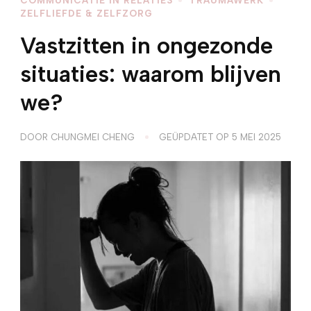
ZELFLIEFDE & ZELFZORG
Vastzitten in ongezonde
situaties: waarom blijven
we?
DOOR
CHUNGMEI CHENG
GEÜPDATET OP
5 MEI 2025