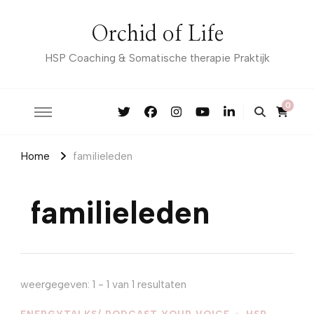
Orchid of Life
HSP Coaching & Somatische therapie Praktijk
0
Home
familieleden
familieleden
weergegeven: 1 - 1 van 1 resultaten
ENERGYTALKS/ PODCAST YOUR VOICE
HSP