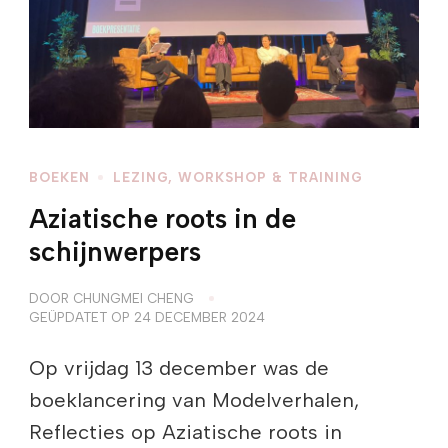
BOEKEN
LEZING, WORKSHOP & TRAINING
Aziatische roots in de
schijnwerpers
DOOR
CHUNGMEI CHENG
GEÜPDATET OP
24 DECEMBER 2024
Op vrijdag 13 december was de
boeklancering van Modelverhalen,
Reflecties op Aziatische roots in