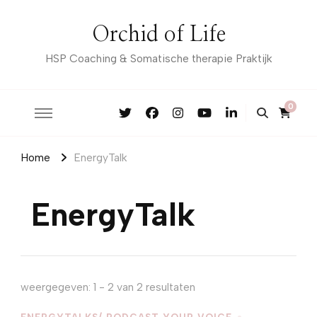
Orchid of Life
HSP Coaching & Somatische therapie Praktijk
0
Home
EnergyTalk
EnergyTalk
weergegeven: 1 - 2 van 2 resultaten
ENERGYTALKS/ PODCAST YOUR VOICE