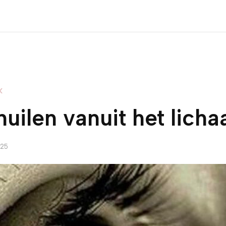
K
huilen vanuit het lich
025