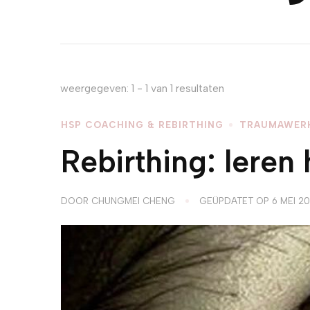
weergegeven: 1 - 1 van 1 resultaten
HSP COACHING & REBIRTHING
TRAUMAWER
Rebirthing: leren 
DOOR
CHUNGMEI CHENG
GEÜPDATET OP
6 MEI 2