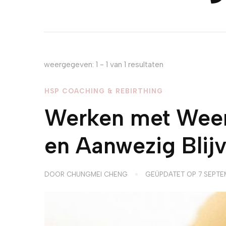
weergegeven: 1 - 1 van 1 resultaten
HSP COACHING & REBIRTHING
Werken met Weer
en Aanwezig Blij
DOOR
CHUNGMEI CHENG
GEÜPDATET OP
7 SEPTE