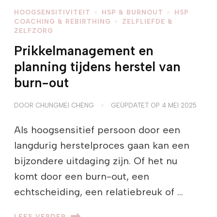
HOOGSENSITIVITEIT
HSP & BURNOUT
HSP
COACHING & REBIRTHING
ZELFLIEFDE &
ZELFZORG
Prikkelmanagement en
planning tijdens herstel van
burn-out
DOOR
CHUNGMEI CHENG
GEÜPDATET OP
4 MEI 2025
Als hoogsensitief persoon door een
langdurig herstelproces gaan kan een
bijzondere uitdaging zijn. Of het nu
komt door een burn-out, een
echtscheiding, een relatiebreuk of …
LEES VERDER