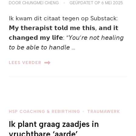
DOOR
CHUNGMEI CHENG
GEÜPDATET OP
6 MEI 2025
Ik kwam dit citaat tegen op Substack:
𝗠𝘆 𝘁𝗵𝗲𝗿𝗮𝗽𝗶𝘀𝘁 𝘁𝗼𝗹𝗱 𝗺𝗲 𝘁𝗵𝗶𝘀, 𝗮𝗻𝗱 𝗶𝘁
𝗰𝗵𝗮𝗻𝗴𝗲𝗱 𝗺𝘆 𝗹𝗶𝗳𝗲: “𝘠𝘰𝘶’𝘳𝘦 𝘯𝘰𝘵 𝘩𝘦𝘢𝘭𝘪𝘯𝘨
𝘵𝘰 𝘣𝘦 𝘢𝘣𝘭𝘦 𝘵𝘰 𝘩𝘢𝘯𝘥𝘭𝘦 …
LEES VERDER
HSP COACHING & REBIRTHING
TRAUMAWERK
Ik plant graag zaadjes in
vruchtbare ‘aarde’