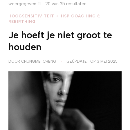
weergegeven: 11 - 20 van 35 resultaten
HOOGSENSITIVITEIT
HSP COACHING &
REBIRTHING
Je hoeft je niet groot te
houden
DOOR
CHUNGMEI CHENG
GEÜPDATET OP
3 MEI 2025