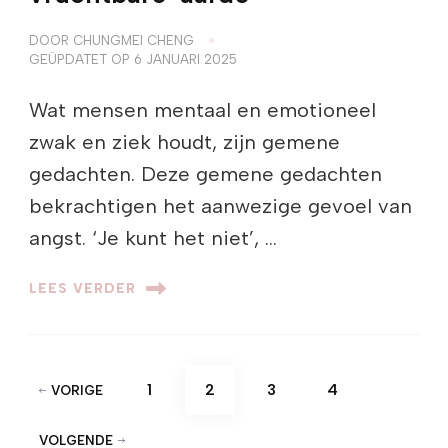
DOOR
CHUNGMEI CHENG
GEÜPDATET OP
6 JANUARI 2025
Wat mensen mentaal en emotioneel
zwak en ziek houdt, zijn gemene
gedachten. Deze gemene gedachten
bekrachtigen het aanwezige gevoel van
angst. ‘Je kunt het niet’, …
LEES VERDER
Berichten
PAGINA
PAGINA
PAGINA
PAGINA
1
2
3
4
VORIGE
paginering
VOLGENDE