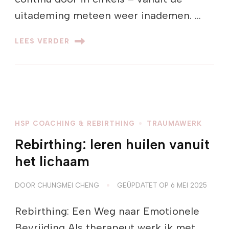
uitademing meteen weer inademen. …
LEES VERDER
HSP COACHING & REBIRTHING
TRAUMAWERK
Rebirthing: leren huilen vanuit
het lichaam
DOOR
CHUNGMEI CHENG
GEÜPDATET OP
6 MEI 2025
Rebirthing: Een Weg naar Emotionele
Bevrijding Als therapeut werk ik met